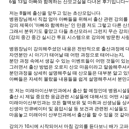
6월 13일 아빠와 함께하는 산모교실을 다녀온 후기입니다~
저는 8월에 출산을 앞두고 있는 초산모입니다.
병원장님께서 직접 엄마 아빠들을 위해서 출산 관련 강의를 
강의 제목이 '아빠와 함께하는' 인 만큼 저도 그렇고 다른 
그래서 분위기도 좋았고 다들 초산모라서 그런지 무슨 강의
(강의 중간 중간 실시간 투표 시스템으로 강의에 방문한 사
병원장님이 강의해주셨던 내용은 전반적으로 출산과정에 
자연분만 시 아기가 태어날 때 어떤 과정으로 태어나는지,
분만 과정 속에서 생길 수 있는 이벤트들이 어떤 것들이 있
그러면서 출산 방법은 오로지 산모 마음이라고 말씀해주셔서
분만과정을 상세히 설명해주실 때 산모들은 대부분 알고 
아빠들은 자세히 몰랐을 내용들을 쉽게 설명해주셔서 분만과
또 저는 미래아이산부인과에서 출산 할 예정인데 병원시설
출산 시 제일 중요한 응급관련 시설들에 대해서도 어떤 시
미래아이산부인과는 모든 혈액보유 및 마취과 선생님들 상시
신생아 인큐베이터 및 음압시설 등 보건과 관련된 시설들도
마음놓고 미래아이 산부인과에서 출산을 할 수 있을 것 같아
강의가 10시에 시작되어서 마침 강의를 듣다보니 배가 