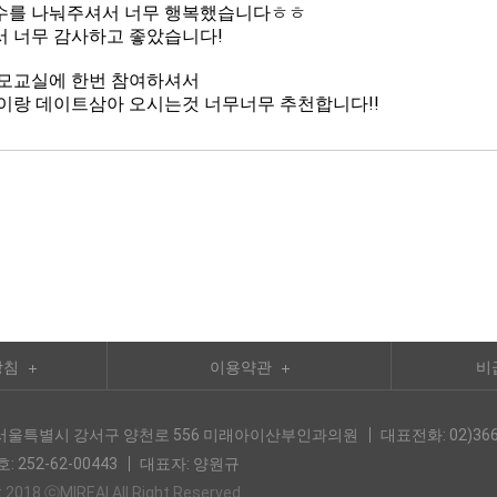
료수를 나눠주셔서 너무 행복했습니다ㅎㅎ
 너무 감사하고 좋았습니다!
산모교실에 한번 참여하셔서
이랑 데이트삼아 오시는것 너무너무 추천합니다!!
방침
이용약관
비
0) 서울특별시 강서구 양천로 556 미래아이산부인과의원
대표전화: 02)366
 252-62-00443
대표자: 양원규
 2018 ⓒMIREAI.All Right Reserved.