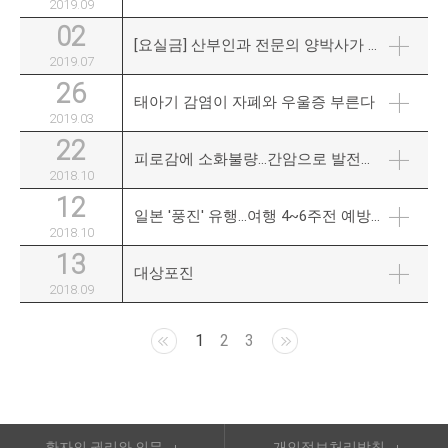
2019.09
02
[요실금] 산부인과 전문의 양박사가 알려주는 10분내에 끝나는 요실금 수술
2019.07
26
태아기 감염이 자폐와 우울증 부른다
2019.03
22
피로감에 소화불량…간암으로 발전하는 B·C형간염
2018.10
12
일본 '풍진' 유행…여행 4~6주전 예방접종 '필수'
2018.10
13
대상포진
2018.09
1
2
3
환자의 권리와 의무
개인정보처리방침