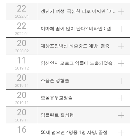
22
갱년기 여성, 극심한 피로 어쩌면 "이 질환" 때문일지도
2022.04
22
이마에 땀이 많이 난다? 비타민D 결핍 3가지 신호!
2022.04
20
대상포진백신 뇌졸중도 예방...염증 개선 효과 추정
2020.02
11
임신인지 모르고 약물에 노출되었습니다. 태아에게 위험하지 않나요?
2019.12
20
소음순 성형술
2019.11
20
함몰유두교정술
2019.11
20
임플란트 질성형
2019.11
16
50세 넘으면 4명중 1명 사망, 골절 전엔 증세 모르는 '이병'