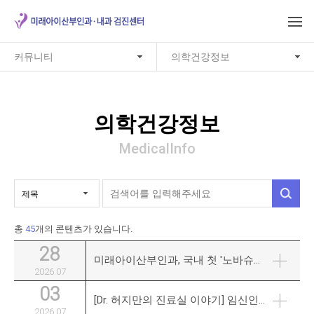
커뮤니티
의학건강정보
의학건강정보
MedicalInfo
총
45
개의 콘텐츠가 있습니다.
28
미래아이산부인과, 국내 첫 '노바슈어 COE' 지정…홀로직코리아와 맞손
2026.07
03
[Dr. 허지만의 진료실 이야기] 임신인 줄 모르고 CT 찍었는데, 방사선 괜찮을까?
2026.07