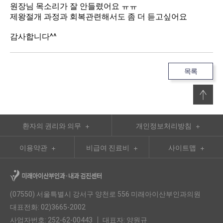
원장님 목소리가 잘 안들렸어요 ㅠㅠ
제왕절개 과정과 회복관련해서도 좀 더 듣고싶어요
감사합니다^^
목록
환자의 권리와 의무
개인정보처리방침
이용약관
비급여 진료비
사이트맵
(07550) 서울특별시 강서구 양천로 556 미래아이산부인과의원
대표전화: 02)3665-2002
사업자번호: 252-62-00443
대표자: 양원규